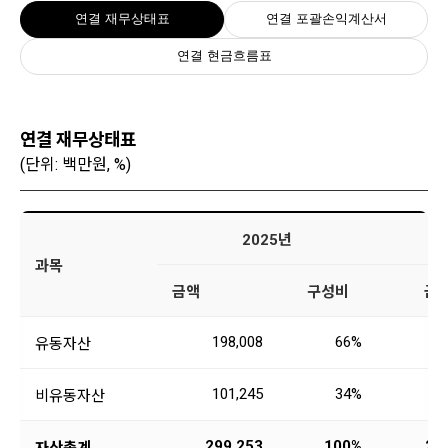
연결 재무상태표
연결 포괄손익계산서
연결 현금흐름표
연결 재무상태표
(단위: 백만원, %)
2025년
과목
금액
구성비
금
198,008
66%
18
유동자산
101,245
34%
10
비유동자산
299,253
100%
29
자산총계