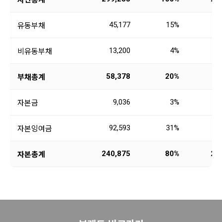
45,177
15%
4
유동부채
13,200
4%
1
비유동부채
58,378
20%
6
부채총계
9,036
3%
자본금
92,593
31%
9
자본잉여금
240,875
80%
23
자본총계