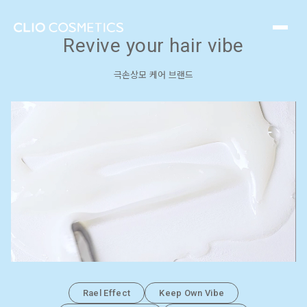
힐링버드는 매일 다른 스타일링에도 즉각적 효과로 꾸준한 케어를
해주어 어떠한 과감한 스타일을 연출하더라도 깊이 있고 부드럽게
헤어 바이브를 지켜내주는 고기능 헤어 케어 브랜드입니다.
Revive your hair vibe
극손상모 케어 브랜드
Rael Effect
Keep Own Vibe