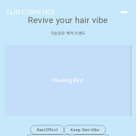
힐링버드는 매일 다른 스타일링에도 즉각적 효과로 꾸준한 케어를
해주어 어떠한 과감한 스타일을 연출하더라도 깊이 있고 부드럽게
헤어 바이브를 지켜내주는 고기능 헤어 케어 브랜드입니다.
Revive your hair vibe
극손상모 케어 브랜드
Rael Effect
Keep Own Vibe